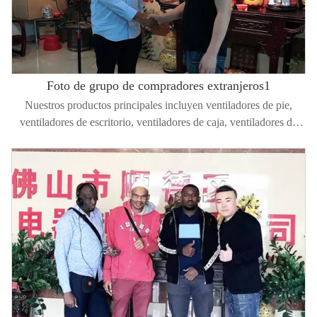
Foto de grupo de compradores extranjeros1
Nuestros productos principales incluyen ventiladores de pie,
ventiladores de escritorio, ventiladores de caja, ventiladores de
metal y ventiladores de piso. Nuestra empresa toma "garantía de
calidad, precio competitivo, servicio confiable" como nuestra
misión y teoría de desarrollo y nuestros productos se venden bien
en África, Europa, Medio Oriente, América del Sur, Asia Central
y Sudeste de Asia. Siempre estamos agradecidos por el apoyo y la
confianza de nuestros clientes. Con nuestra estrecha cooperación,
creemos que le ofreceremos un servicio más profesional y
satisfactorio.