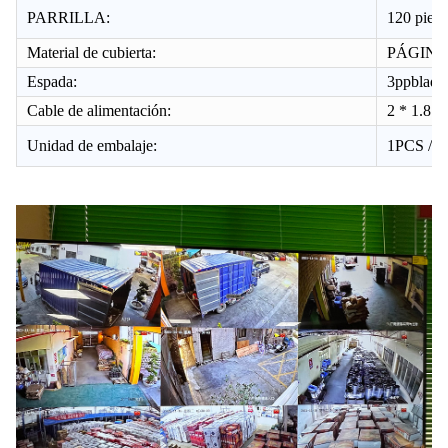
PARRILLA:
120 pieza
Material de cubierta:
PÁGINA
Espada:
3ppblade 
Cable de alimentación:
2 * 1.8 *
Unidad de embalaje:
1PCS / 