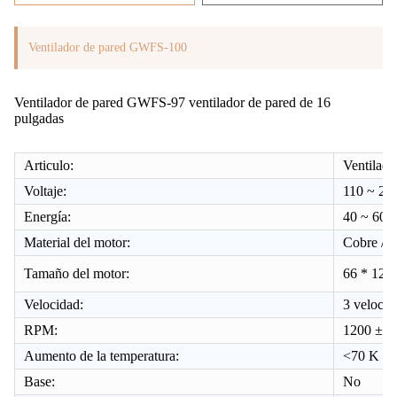
Ventilador de pared GWFS-100
Ventilador de pared GWFS-97 ventilador de pared de 16
pulgadas
Articulo:
Ventilado
Voltaje:
110 ~ 23
Energía:
40 ~ 60
Material del motor:
Cobre / 
Tamaño del motor:
66 * 12 
Velocidad:
3 velocid
RPM:
1200 ± 
Aumento de la temperatura:
<70 K
Base:
No