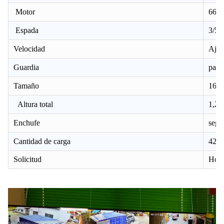
Motor
66 *
Espada
3/5 
Velocidad
Ajus
Guardia
parri
Tamaño
16 
Altura total
1,25 
Enchufe
segú
Cantidad de carga
4200
Solicitud
Hogar