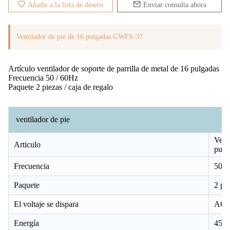
Añadir a la lista de deseos
Enviar consulta ahora
Ventilador de pie de 16 pulgadas GWFS-37
Artículo ventilador de soporte de parrilla de metal de 16 pulgadas
Frecuencia 50 / 60Hz
Paquete 2 piezas / caja de regalo
ventilador de pie
Venti
Articulo
pulg
Frecuencia
50/6
Paquete
2 pie
El voltaje se dispara
AC2
Energía
45W