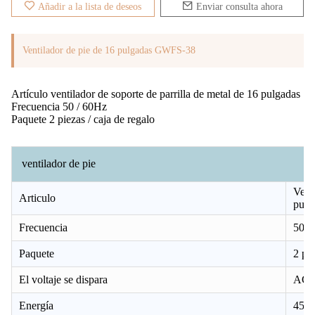
Añadir a la lista de deseos
Enviar consulta ahora
Ventilador de pie de 16 pulgadas GWFS-38
Artículo ventilador de soporte de parrilla de metal de 16 pulgadas
Frecuencia 50 / 60Hz
Paquete 2 piezas / caja de regalo
ventilador de pie
Venti
Articulo
pulg
Frecuencia
50/6
Paquete
2 pie
El voltaje se dispara
AC2
Energía
45W