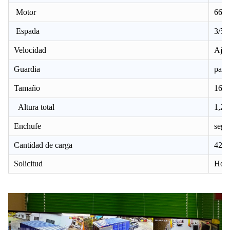
Motor
66 *
Espada
3/5 
Velocidad
Ajus
Guardia
parri
Tamaño
16 
Altura total
1,25 
Enchufe
segú
Cantidad de carga
4200
Solicitud
Hogar