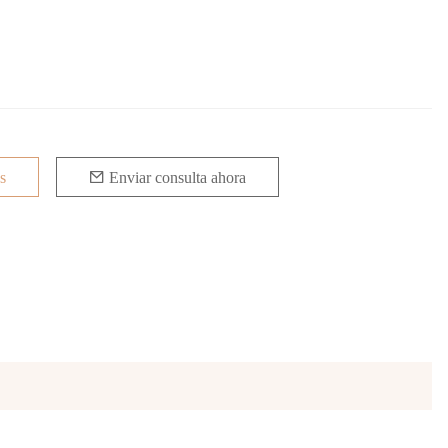
a
os
Enviar consulta ahora