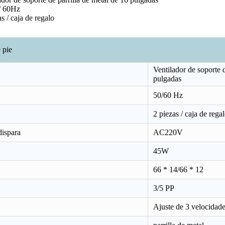
/ 60Hz
s / caja de regalo
 pie
Ventilador de soporte d
pulgadas
50/60 Hz
2 piezas / caja de rega
Ventilador de soporte de parrilla de metal de 18 pulgadas GWFS-78
Torre GWFS-101
Ventilado
dispara
AC220V
45W
66 * 14/66 * 12
3/5 PP
Ajuste de 3 velocidad