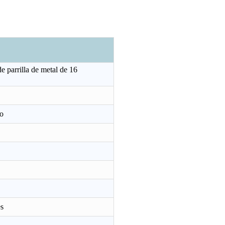
e parrilla de metal de 16
lo
r de suelo GWFS-95
Ventilador de pie 3 en 1 de 18 pulgadas GWFS-49
es