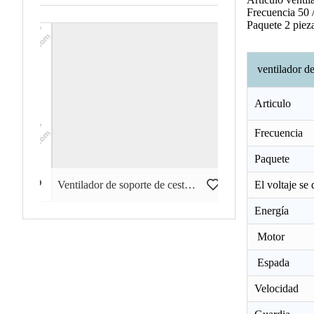
Frecuencia 50 
Paquete 2 pieza
ventilador de
Articulo
Frecuencia
Paquete
1 de 18 pulgadas GWFS-49
Ventilador de soporte de cesta de 18 pulgadas GWFS-74
El voltaje se 
Energía
Motor
Espada
Velocidad